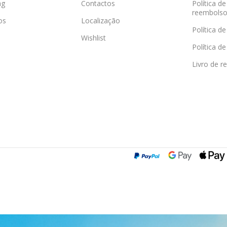
ag
Contactos
Política d
reembols
os
Localização
Política de
Wishlist
Política d
Livro de r