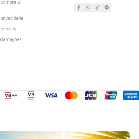
e compra &
o
 privacidade
e cookies
eclamações