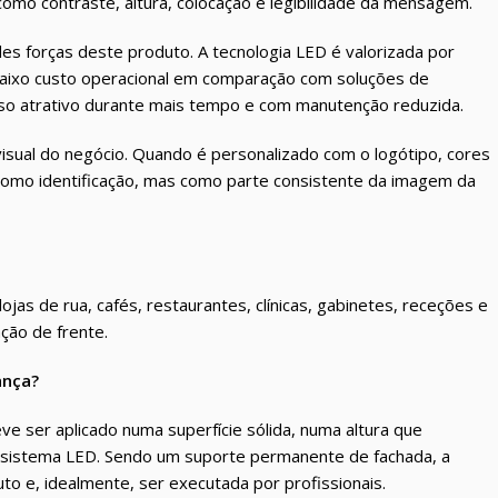
 como contraste, altura, colocação e legibilidade da mensagem.
ndes forças deste produto. A tecnologia LED é valorizada por
 baixo custo operacional em comparação com soluções de
noso atrativo durante mais tempo e com manutenção reduzida.
isual do negócio. Quando é personalizado com o logótipo, cores
 como identificação, mas como parte consistente da imagem da
ojas de rua, cafés, restaurantes, clínicas, gabinetes, receções e
ção de frente.
ança?
ve ser aplicado numa superfície sólida, numa altura que
ao sistema LED. Sendo um suporte permanente de fachada, a
to e, idealmente, ser executada por profissionais.