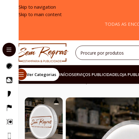
Skip to navigation
Skip to main content
TODAS AS ENCO
Ver Categorias
INÍCIO
SERVIÇOS PUBLICIDADE
LOJA PUBL
Início
/
Placas e Luminosos de publicidade
/
Paineis Lum