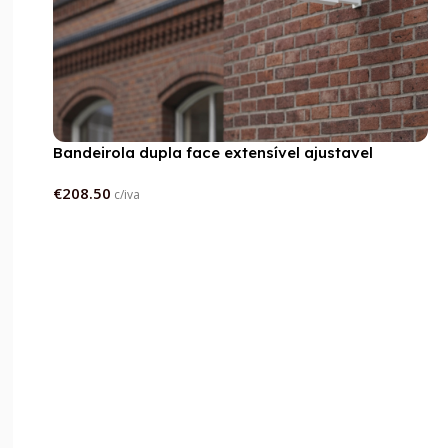
Bandeirola dupla face extensível ajustavel
€
208.50
c/iva
Adicionar