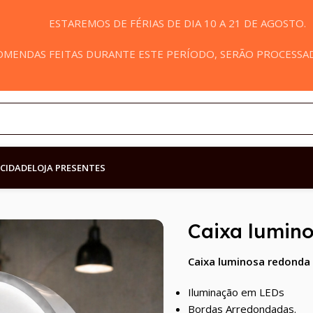
ESTAREMOS DE FÉRIAS DE DIA 10 A 21 DE AGOSTO.
MENDAS FEITAS DURANTE ESTE PERÍODO, SERÃO PROCESSADA
ICIDADE
LOJA PRESENTES
inosos
/
Luminosos uma face
/
Caixa luminosa redonda uma face
Caixa lumin
Caixa luminosa redonda
Iluminação em LEDs
Bordas Arredondadas.